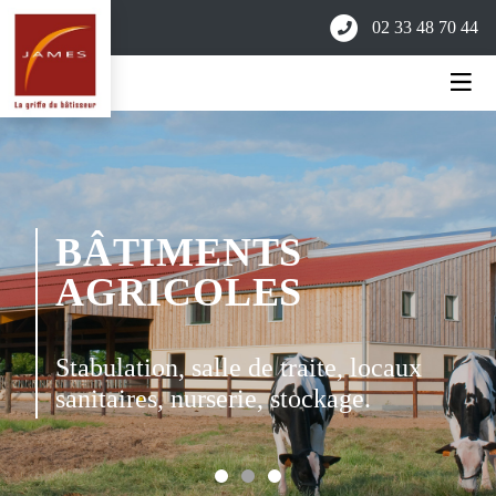
02 33 48 70 44
BÂTIMENTS
AGRICOLES
Stabulation, salle de traite, locaux
sanitaires, nurserie, stockage.