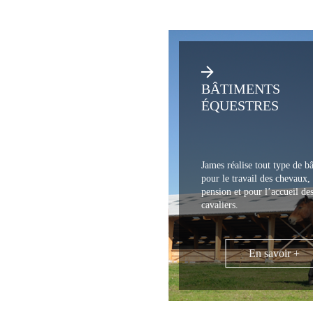
BÂTIMENTS
ÉQUESTRES
James réalise tout type de b
pour le travail des chevaux, 
pension et pour l’accueil de
cavaliers.
En savoir +