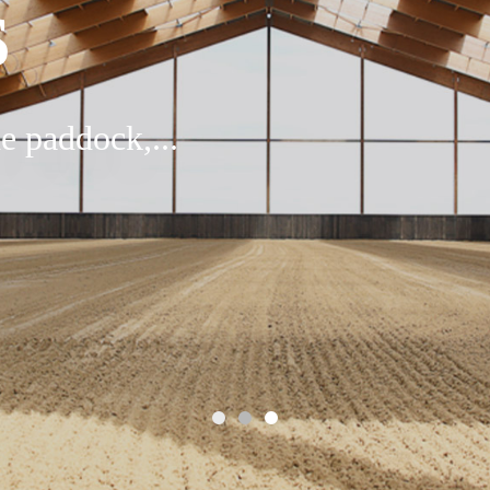
S
e paddock,...