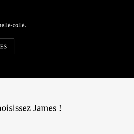
ellé-collé.
ES
oisissez James !