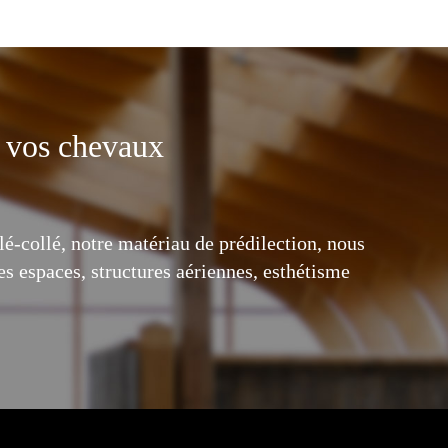
r vos chevaux
lé-collé, notre matériau de prédilection, nous
es espaces, structures aériennes, esthétisme