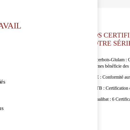
AVAIL
NOS CERTIF
NOTRE SÉRI
Acerbois-Glulam : Co
James bénéficie des
CE : Conformité au
iés
CTB : Certification 
Qualibat : 6 Certifi
us