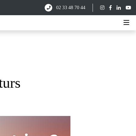
02 33 48 70 44
turs