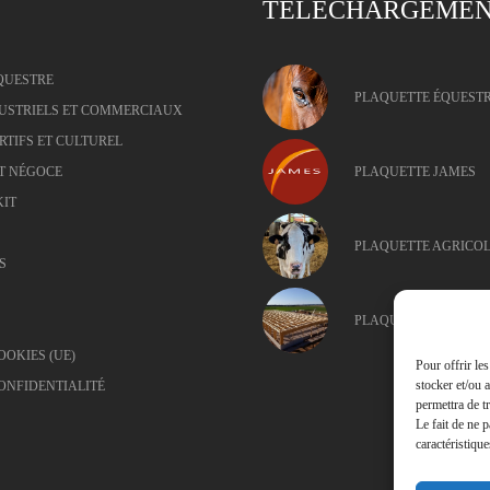
TÉLÉCHARGEME
QUESTRE
PLAQUETTE ÉQUEST
USTRIELS ET COMMERCIAUX
RTIFS ET CULTUREL
T NÉGOCE
PLAQUETTE JAMES
KIT
PLAQUETTE AGRICO
S
PLAQUETTE INDUSTR
OOKIES (UE)
Pour offrir le
stocker et/ou 
ONFIDENTIALITÉ
permettra de t
Le fait de ne 
caractéristique