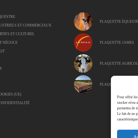
QUESTRE
PLAQUETTE ÉQUEST
USTRIELS ET COMMERCIAUX
RTIFS ET CULTUREL
T NÉGOCE
PLAQUETTE JAMES
KIT
PLAQUETTE AGRICO
S
PLAQUETTE INDUSTR
OOKIES (UE)
Pour offrir le
stocker et/ou 
ONFIDENTIALITÉ
permettra de t
Le fait de ne 
caractéristique
Ac