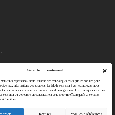
RE
LE
Gérer le consentement
IELLE
s meilleures expériences, nous utilisons des technologies telles que les cookies pour
accéder aux informations des appareils. Le fait de consentir à ces technologies nous
raiter des données telles que le comportement de navigation ou les ID uniques sur ce site.
pas consentir ou de retirer son consentement peut avoir un effet négatif sur certaines
s et fonctions.
cepter
Refuser
Voir les préférences